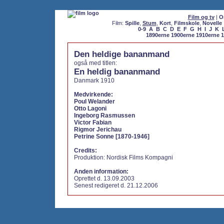
Film og tv
|
O
Film:
Spille
,
Stum
,
Kort
,
Filmskole
,
Novelle
0-9
A
B
C
D
E
F
G
H
I
J
K
1890erne
1900erne
1910erne
1
Den heldige bananmand
også med titlen:
En heldig bananmand
Danmark 1910
Medvirkende:
Poul Welander
Otto Lagoni
Ingeborg Rasmussen
Victor Fabian
Rigmor Jerichau
Petrine Sonne [1870-1946]
Credits:
Produktion: Nordisk Films Kompagni
Anden information:
Oprettet d. 13.09.2003
Senest redigeret d. 21.12.2006