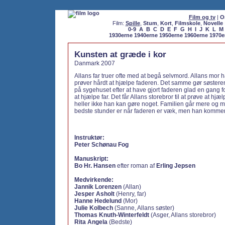
Film og tv
|
O
Film:
Spille
,
Stum
,
Kort
,
Filmskole
,
Novelle
0-9
A
B
C
D
E
F
G
H
I
J
K
L
M
1930erne
1940erne
1950erne
1960erne
1970e
Kunsten at græde i kor
Danmark 2007
Allans far truer ofte med at begå selvmord. Allans mor h
prøver hårdt at hjælpe faderen. Det samme gør søste
på sygehuset efter at have gjort faderen glad en gang f
at hjælpe far. Det får Allans storebror til at prøve at h
heller ikke han kan gøre noget. Familien går mere og m
bedste stunder er når faderen er væk, men han kommer 
Instruktør:
Peter Schønau Fog
Manuskript:
Bo Hr. Hansen
efter roman af
Erling Jepsen
Medvirkende:
Jannik Lorenzen
(Allan)
Jesper Asholt
(Henry, far)
Hanne Hedelund
(Mor)
Julie Kolbech
(Sanne, Allans søster)
Thomas Knuth-Winterfeldt
(Asger, Allans storebror)
Rita Angela
(Bedste)