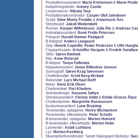
Produktionsassistent:
Maria Kristensen
&
Marie Peüli
Indspilningsleder:
Antony Castle
Lineproducer:
Nikolaj Tarp
Produktionskoordinator:
Casper Oluf Jakobsen
Script:
Stine Monty Freddie
&
Annemarie Åes
Storyboard:
Jakob Wedendahl
Runner:
Kasper Wilhelmsen
,
Julie Rix
&
Andreas Ca
Instruktørassistent:
René Frelle Petersen
Fotograf:
Harald Gunnar Paalgard
B-fotograf:
Anders Leegaard
Grip:
Henrik Capetillo
,
Peder Pedersen
&
Uffe Hanghø
Clapper/loader:
Kristoffer Hergum
&
Fredrik Sundbye
Stills:
Søren Rønholt
Klip:
Anne Østerud
B-klipper:
Tanya Fallenius
Klippekonsulent:
Janus Billeskov Jansen
Scenografi:
Søren Krag Sørensen
Chefrekvisitør:
Arvid Berg-Ørnbak
Rekvisitør:
Lars Michael Reiff
Maler:
Hans Erik Olsen
Chefsminkør:
Pari Khadem
Sminkedesign:
Susanne Søbye
Sminkeassistent:
Christa Abild
&
Emilie Grosos Åbye
Chefkostumier:
Margrethe Rasmussen
Kostumeassistent:
Lone Brejning
Tonemester, optagelse:
Henry Michaelsen
Tonemester, efterarbejde:
Peter Schultz
B-tonemester, optagelse:
Morten Holsted
B-tonemester, efterarbejde:
Morten Holm
Lysmester:
Aslak Lytthans
Lys:
Morten Kastberg
Skuespillerkoordinator: Sarah Kjærgaard Boberg=
Sar