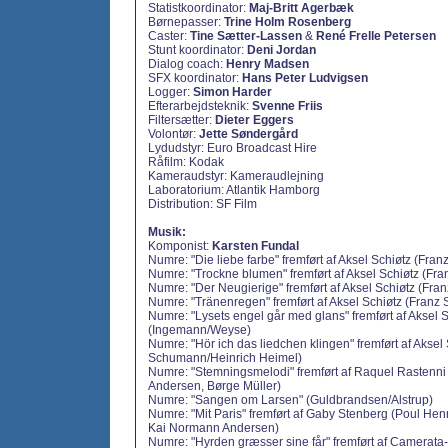
Statistkoordinator:
Maj-Britt Agerbæk
Børnepasser:
Trine Holm Rosenberg
Caster:
Tine Sætter-Lassen
&
René Frelle Petersen
Stunt koordinator:
Deni Jordan
Dialog coach:
Henry Madsen
SFX koordinator:
Hans Peter Ludvigsen
Logger:
Simon Harder
Efterarbejdsteknik:
Svenne Friis
Filtersætter:
Dieter Eggers
Volontør:
Jette Søndergård
Lydudstyr: Euro Broadcast Hire
Råfilm: Kodak
Kameraudstyr: Kameraudlejning
Laboratorium: Atlantik Hamborg
Distribution: SF Film
Musik:
Komponist:
Karsten Fundal
Numre: "Die liebe farbe" fremført af Aksel Schiøtz (Fran
Numre: "Trockne blumen" fremført af Aksel Schiøtz (Fra
Numre: "Der Neugierige" fremført af Aksel Schiøtz (Fra
Numre: "Tränenregen" fremført af Aksel Schiøtz (Franz 
Numre: "Lysets engel går med glans" fremført af Aksel 
(Ingemann/Weyse)
Numre: "Hör ich das liedchen klingen" fremført af Aksel
Schumann/Heinrich Heimel)
Numre: "Stemningsmelodi" fremført af Raquel Rastenn
Andersen, Børge Müller)
Numre: "Sangen om Larsen" (Guldbrandsen/Alstrup)
Numre: "Mit Paris" fremført af Gaby Stenberg (Poul H
Kai Normann Andersen)
Numre: "Hyrden græsser sine får" fremført af Camerata-