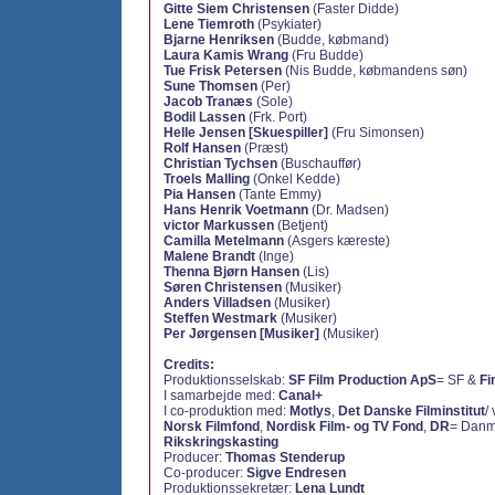
Gitte Siem Christensen
(Faster Didde)
Lene Tiemroth
(Psykiater)
Bjarne Henriksen
(Budde, købmand)
Laura Kamis Wrang
(Fru Budde)
Tue Frisk Petersen
(Nis Budde, købmandens søn)
Sune Thomsen
(Per)
Jacob Tranæs
(Sole)
Bodil Lassen
(Frk. Port)
Helle Jensen [Skuespiller]
(Fru Simonsen)
Rolf Hansen
(Præst)
Christian Tychsen
(Buschauffør)
Troels Malling
(Onkel Kedde)
Pia Hansen
(Tante Emmy)
Hans Henrik Voetmann
(Dr. Madsen)
victor Markussen
(Betjent)
Camilla Metelmann
(Asgers kæreste)
Malene Brandt
(Inge)
Thenna Bjørn Hansen
(Lis)
Søren Christensen
(Musiker)
Anders Villadsen
(Musiker)
Steffen Westmark
(Musiker)
Per Jørgensen [Musiker]
(Musiker)
Credits:
Produktionsselskab:
SF Film Production ApS
= SF &
Fi
I samarbejde med:
Canal+
I co-produktion med:
Motlys
,
Det Danske Filminstitut
/
Norsk Filmfond
,
Nordisk Film- og TV Fond
,
DR
= Danm
Rikskringskasting
Producer:
Thomas Stenderup
Co-producer:
Sigve Endresen
Produktionssekretær:
Lena Lundt