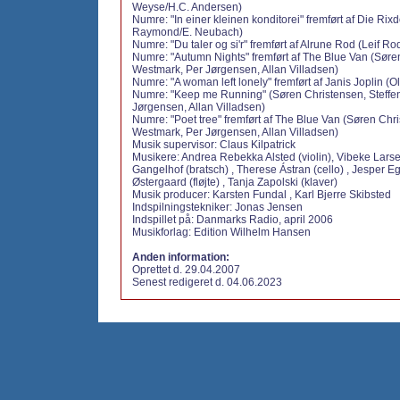
Weyse/H.C. Andersen)
Numre: "In einer kleinen konditorei" fremført af Die Rixd
Raymond/E. Neubach)
Numre: "Du taler og si'r" fremført af Alrune Rod (Leif Ro
Numre: "Autumn Nights" fremført af The Blue Van (Søre
Westmark, Per Jørgensen, Allan Villadsen)
Numre: "A woman left lonely" fremført af Janis Joplin 
Numre: "Keep me Running" (Søren Christensen, Steffe
Jørgensen, Allan Villadsen)
Numre: "Poet tree" fremført af The Blue Van (Søren Chri
Westmark, Per Jørgensen, Allan Villadsen)
Musik supervisor: Claus Kilpatrick
Musikere: Andrea Rebekka Alsted (violin), Vibeke Larse
Gangelhof (bratsch) , Therese Ástran (cello) , Jesper E
Østergaard (fløjte) , Tanja Zapolski (klaver)
Musik producer: Karsten Fundal , Karl Bjerre Skibsted
Indspilningstekniker: Jonas Jensen
Indspillet på: Danmarks Radio, april 2006
Musikforlag: Edition Wilhelm Hansen
Anden information:
Oprettet d. 29.04.2007
Senest redigeret d. 04.06.2023