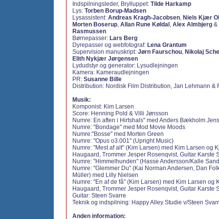
Indspilningsleder, Brylluppet:
Tilde Harkamp
Lys:
Torben Borup-Madsen
Lysassistent:
Andreas Kragh-Jacobsen
,
Niels Kjær O
Morten Boserup
,
Allan Rune Køldal
,
Alex Almbjerg
&
Rasmussen
Børnepasser:
Lars Berg
Dyrepasser og webfotograf:
Lena Grantum
Supervision manuskript:
Jørn Faurschou
,
Nikolaj Sche
Elith Nykjær Jørgensen
Lydudstyr og generator: Lysudlejningen
Kamera: Kameraudlejningen
PR:
Susanne Bille
Distribution: Nordisk Film Distribution, Jan Lehmann &
Musik:
Komponist: Kim Larsen
Score: Henning Pold & Villi Jønsson
Numre: En aften i Hirtshals" med Anders Bækholm Jen
Numre: "Bondage" med Mod Movie Moods
Numre:"Bosse" med Morten Green
Numre: "Opus o3.001" (Upright Music)
Numre: "Mest af alt" (Kim Larsen) med Kim Larsen og K
Haugaard, Trommer Jesper Rosenqvist, Guitar Karste
Numre: "Himmelhunden" (Hasse Andersson/Kalle San
Numre: "Glemmer Du" (Kai Norman Andersen, Dan Folk
Müller) med Lilly Nielsen
Numre: "En af de få" (Kim Larsen) med Kim Larsen og 
Haugaard, Trommer Jesper Rosenqvist, Guitar Karste
Guitar: Steen Svarre
Teknik og indspilning: Happy Alley Studie v/Steen Svar
Anden information: