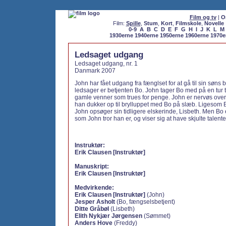
Film og tv
|
O
Film:
Spille
,
Stum
,
Kort
,
Filmskole
,
Novelle
0-9
A
B
C
D
E
F
G
H
I
J
K
L
M
1930erne
1940erne
1950erne
1960erne
1970e
Ledsaget udgang
Ledsaget udgang, nr. 1
Danmark 2007
John har fået udgang fra fænglset for at gå til sin søns
ledsager er betjenten Bo. John tager Bo med på en tur ti
gamle venner som trues for penge. John er nervøs over
han dukker op til brylluppet med Bo på slæb. Ligesom
John opsøger sin tidligere elskerinde, Lisbeth. Men Bo
som John tror han er, og viser sig at have skjulte talente
Instruktør:
Erik Clausen [Instruktør]
Manuskript:
Erik Clausen [Instruktør]
Medvirkende:
Erik Clausen [Instruktør]
(John)
Jesper Asholt
(Bo, fængselsbetjent)
Ditte Gråbøl
(Lisbeth)
Elith Nykjær Jørgensen
(Sømmet)
Anders Hove
(Freddy)