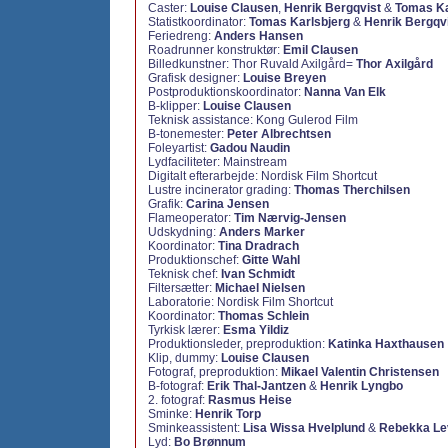
Caster:
Louise Clausen
,
Henrik Bergqvist
&
Tomas Ka
Statistkoordinator:
Tomas Karlsbjerg
&
Henrik Bergqv
Feriedreng:
Anders Hansen
Roadrunner konstruktør:
Emil Clausen
Billedkunstner: Thor Ruvald Axilgård=
Thor Axilgård
Grafisk designer:
Louise Breyen
Postproduktionskoordinator:
Nanna Van Elk
B-klipper:
Louise Clausen
Teknisk assistance: Kong Gulerod Film
B-tonemester:
Peter Albrechtsen
Foleyartist:
Gadou Naudin
Lydfaciliteter: Mainstream
Digitalt efterarbejde: Nordisk Film Shortcut
Lustre incinerator grading:
Thomas Therchilsen
Grafik:
Carina Jensen
Flameoperator:
Tim Nærvig-Jensen
Udskydning:
Anders Marker
Koordinator:
Tina Dradrach
Produktionschef:
Gitte Wahl
Teknisk chef:
Ivan Schmidt
Filtersætter:
Michael Nielsen
Laboratorie: Nordisk Film Shortcut
Koordinator:
Thomas Schlein
Tyrkisk lærer:
Esma Yildiz
Produktionsleder, preproduktion:
Katinka Haxthausen
Klip, dummy:
Louise Clausen
Fotograf, preproduktion:
Mikael Valentin Christensen
B-fotograf:
Erik Thal-Jantzen
&
Henrik Lyngbo
2. fotograf:
Rasmus Heise
Sminke:
Henrik Torp
Sminkeassistent:
Lisa Wissa Hvelplund
&
Rebekka Le
Lyd:
Bo Brønnum