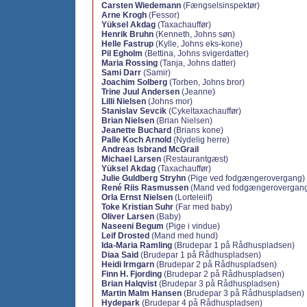
Carsten Wiedemann
(Fængselsinspektør)
Arne Krogh
(Fessor)
Yüksel Akdag
(Taxachauffør)
Henrik Bruhn
(Kenneth, Johns søn)
Helle Fastrup
(Kylle, Johns eks-kone)
Pil Egholm
(Bettina, Johns svigerdatter)
Maria Rossing
(Tanja, Johns datter)
Sami Darr
(Samir)
Joachim Solberg
(Torben, Johns bror)
Trine Juul Andersen
(Jeanne)
Lilli Nielsen
(Johns mor)
Stanislav Sevcik
(Cykeltaxachauffør)
Brian Nielsen
(Brian Nielsen)
Jeanette Buchard
(Brians kone)
Palle Koch Arnold
(Nydelig herre)
Andreas Isbrand McGrail
Michael Larsen
(Restaurantgæst)
Yüksel Akdag
(Taxachauffør)
Julie Guldberg Stryhn
(Pige ved fodgængerovergang)
René Riis Rasmussen
(Mand ved fodgængerovergan
Orla Ernst Nielsen
(Lorteleiif)
Toke Kristian Suhr
(Far med baby)
Oliver Larsen
(Baby)
Naseeni Begum
(Pige i vindue)
Leif Drosted
(Mand med hund)
Ida-Maria Ramling
(Brudepar 1 på Rådhuspladsen)
Diaa Said
(Brudepar 1 på Rådhuspladsen)
Heidi Irmgarn
(Brudepar 2 på Rådhuspladsen)
Finn H. Fjording
(Brudepar 2 på Rådhuspladsen)
Brian Halqvist
(Brudepar 3 på Rådhuspladsen)
Martin Malm Hansen
(Brudepar 3 på Rådhuspladsen)
Hydepark
(Brudepar 4 på Rådhuspladsen)