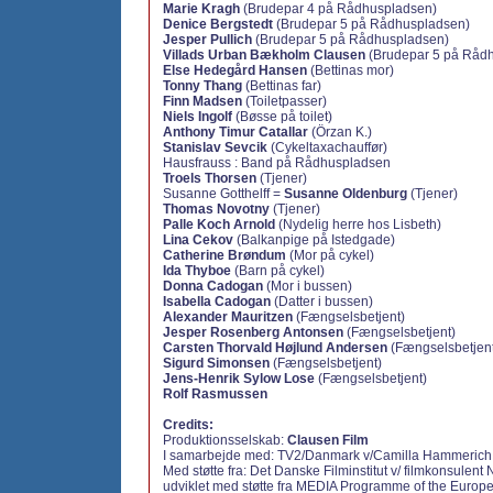
Marie Kragh
(Brudepar 4 på Rådhuspladsen)
Denice Bergstedt
(Brudepar 5 på Rådhuspladsen)
Jesper Pullich
(Brudepar 5 på Rådhuspladsen)
Villads Urban Bækholm Clausen
(Brudepar 5 på Råd
Else Hedegård Hansen
(Bettinas mor)
Tonny Thang
(Bettinas far)
Finn Madsen
(Toiletpasser)
Niels Ingolf
(Bøsse på toilet)
Anthony Timur Catallar
(Örzan K.)
Stanislav Sevcik
(Cykeltaxachauffør)
Hausfrauss : Band på Rådhuspladsen
Troels Thorsen
(Tjener)
Susanne Gotthelff =
Susanne Oldenburg
(Tjener)
Thomas Novotny
(Tjener)
Palle Koch Arnold
(Nydelig herre hos Lisbeth)
Lina Cekov
(Balkanpige på Istedgade)
Catherine Brøndum
(Mor på cykel)
Ida Thyboe
(Barn på cykel)
Donna Cadogan
(Mor i bussen)
Isabella Cadogan
(Datter i bussen)
Alexander Mauritzen
(Fængselsbetjent)
Jesper Rosenberg Antonsen
(Fængselsbetjent)
Carsten Thorvald Højlund Andersen
(Fængselsbetjent
Sigurd Simonsen
(Fængselsbetjent)
Jens-Henrik Sylow Lose
(Fængselsbetjent)
Rolf Rasmussen
Credits:
Produktionsselskab:
Clausen Film
I samarbejde med:
TV2/Danmark v/Camilla Hammerich
Med støtte fra:
Det Danske Filminstitut v/ filmkonsulent N
udviklet med støtte fra MEDIA Programme of the Euro