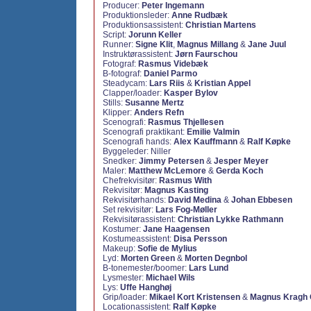
Producer:
Peter Ingemann
Produktionsleder:
Anne Rudbæk
Produktionsassistent:
Christian Martens
Script:
Jorunn Keller
Runner:
Signe Klit
,
Magnus Millang
&
Jane Juul
Instruktørassistent:
Jørn Faurschou
Fotograf:
Rasmus Videbæk
B-fotograf:
Daniel Parmo
Steadycam:
Lars Riis
&
Kristian Appel
Clapper/loader:
Kasper Bylov
Stills:
Susanne Mertz
Klipper:
Anders Refn
Scenografi:
Rasmus Thjellesen
Scenografi praktikant:
Emilie Valmin
Scenografi hands:
Alex Kauffmann
&
Ralf Køpke
Byggeleder: Niller
Snedker:
Jimmy Petersen
&
Jesper Meyer
Maler:
Matthew McLemore
&
Gerda Koch
Chefrekvisitør:
Rasmus With
Rekvisitør:
Magnus Kasting
Rekvisitørhands:
David Medina
&
Johan Ebbesen
Set rekvisitør:
Lars Fog-Møller
Rekvisitørassistent:
Christian Lykke Rathmann
Kostumer:
Jane Haagensen
Kostumeassistent:
Disa Persson
Makeup:
Sofie de Mylius
Lyd:
Morten Green
&
Morten Degnbol
B-tonemester/boomer:
Lars Lund
Lysmester:
Michael Wils
Lys:
Uffe Hanghøj
Grip/loader:
Mikael Kort Kristensen
&
Magnus Kragh
Locationassistent:
Ralf Køpke