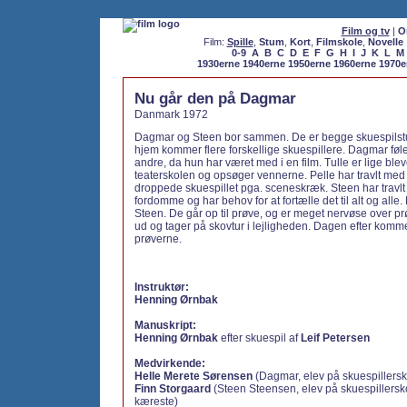
Film og tv
|
O
Film:
Spille
,
Stum
,
Kort
,
Filmskole
,
Novelle
0-9
A
B
C
D
E
F
G
H
I
J
K
L
M
1930erne
1940erne
1950erne
1960erne
1970e
Nu går den på Dagmar
Danmark 1972
Dagmar og Steen bor sammen. De er begge skuespilst
hjem kommer flere forskellige skuespillere. Dagmar føle
andre, da hun har været med i en film. Tulle er lige ble
teaterskolen og opsøger vennerne. Pelle har travlt med 
droppede skuespillet pga. sceneskræk. Steen har travlt
fordomme og har behov for at fortælle det til alt og all
Steen. De går op til prøve, og er meget nervøse over p
ud og tager på skovtur i lejligheden. Dagen efter kommer
prøverne.
Instruktør:
Henning Ørnbak
Manuskript:
Henning Ørnbak
efter skuespil af
Leif Petersen
Medvirkende:
Helle Merete Sørensen
(Dagmar, elev på skuespillersk
Finn Storgaard
(Steen Steensen, elev på skuespillers
kæreste)