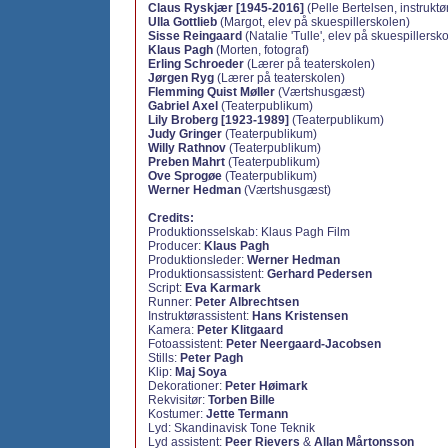
Claus Ryskjær [1945-2016]
(Pelle Bertelsen, instruktø
Ulla Gottlieb
(Margot, elev på skuespillerskolen)
Sisse Reingaard
(Natalie 'Tulle', elev på skuespillersk
Klaus Pagh
(Morten, fotograf)
Erling Schroeder
(Lærer på teaterskolen)
Jørgen Ryg
(Lærer på teaterskolen)
Flemming Quist Møller
(Værtshusgæst)
Gabriel Axel
(Teaterpublikum)
Lily Broberg [1923-1989]
(Teaterpublikum)
Judy Gringer
(Teaterpublikum)
Willy Rathnov
(Teaterpublikum)
Preben Mahrt
(Teaterpublikum)
Ove Sprogøe
(Teaterpublikum)
Werner Hedman
(Værtshusgæst)
Credits:
Produktionsselskab: Klaus Pagh Film
Producer:
Klaus Pagh
Produktionsleder:
Werner Hedman
Produktionsassistent:
Gerhard Pedersen
Script:
Eva Karmark
Runner:
Peter Albrechtsen
Instruktørassistent:
Hans Kristensen
Kamera:
Peter Klitgaard
Fotoassistent:
Peter Neergaard-Jacobsen
Stills:
Peter Pagh
Klip:
Maj Soya
Dekorationer:
Peter Høimark
Rekvisitør:
Torben Bille
Kostumer:
Jette Termann
Lyd: Skandinavisk Tone Teknik
Lyd assistent:
Peer Rievers
&
Allan Mårtonsson