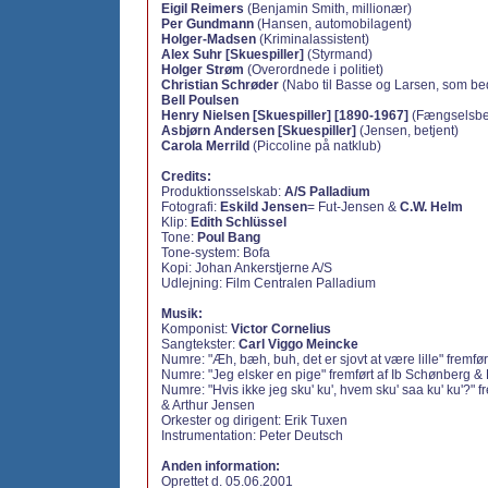
Eigil Reimers
(Benjamin Smith, millionær)
Per Gundmann
(Hansen, automobilagent)
Holger-Madsen
(Kriminalassistent)
Alex Suhr [Skuespiller]
(Styrmand)
Holger Strøm
(Overordnede i politiet)
Christian Schrøder
(Nabo til Basse og Larsen, som be
Bell Poulsen
Henry Nielsen [Skuespiller] [1890-1967]
(Fængselsbet
Asbjørn Andersen [Skuespiller]
(Jensen, betjent)
Carola Merrild
(Piccoline på natklub)
Credits:
Produktionsselskab:
A/S Palladium
Fotografi:
Eskild Jensen
= Fut-Jensen &
C.W. Helm
Klip:
Edith Schlüssel
Tone:
Poul Bang
Tone-system: Bofa
Kopi: Johan Ankerstjerne A/S
Udlejning: Film Centralen Palladium
Musik:
Komponist:
Victor Cornelius
Sangtekster:
Carl Viggo Meincke
Numre: "Æh, bæh, buh, det er sjovt at være lille" fremf
Numre: "Jeg elsker en pige" fremført af Ib Schønberg &
Numre: "Hvis ikke jeg sku' ku', hvem sku' saa ku' ku'?" f
& Arthur Jensen
Orkester og dirigent: Erik Tuxen
Instrumentation: Peter Deutsch
Anden information:
Oprettet d. 05.06.2001