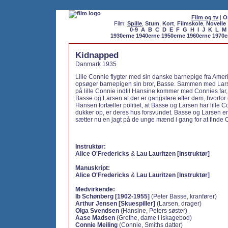
Film og tv
|
O
Film:
Spille
,
Stum
,
Kort
,
Filmskole
,
Novelle
0-9
A
B
C
D
E
F
G
H
I
J
K
L
M
1930erne
1940erne
1950erne
1960erne
1970e
Kidnapped
Danmark 1935
Lille Connie flygter med sin danske barnepige fra Amer
opsøger barnepigen sin bror, Basse. Sammen med Lar
på lille Connie indtil Hansine kommer med Connies far, d
Basse og Larsen at der er gangstere efter dem, hvorfor d
Hansen fortæller politiet, at Basse og Larsen har lille C
dukker op, er deres hus forsvundet. Basse og Larsen er kø
sætter nu en jagt på de unge mænd i gang for at finde 
Instruktør:
Alice O'Fredericks
&
Lau Lauritzen [Instruktør]
Manuskript:
Alice O'Fredericks
&
Lau Lauritzen [Instruktør]
Medvirkende:
Ib Schønberg [1902-1955]
(Peter Basse, kranfører)
Arthur Jensen [Skuespiller]
(Larsen, drager)
Olga Svendsen
(Hansine, Peters søster)
Aase Madsen
(Grethe, dame i iskagebod)
Connie Meiling
(Connie, Smiths datter)