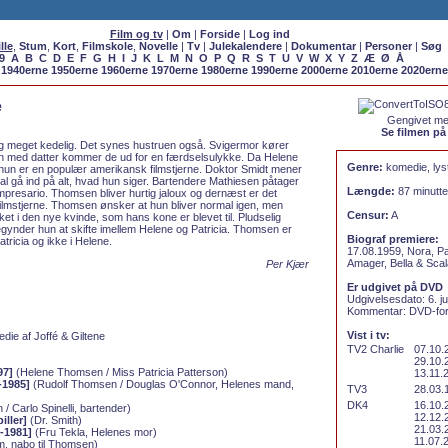
Film og tv
|
Om
|
Forside
|
Log ind
lle
,
Stum
,
Kort
,
Filmskole
,
Novelle
|
Tv
|
Julekalendere
|
Dokumentar
|
Personer
|
Søg
9
A
B
C
D
E
F
G
H
I
J
K
L
M
N
O
P
Q
R
S
T
U
V
W
X
Y
Z
Æ
Ø
Å
1940erne
1950erne
1960erne
1970erne
1980erne
1990erne
2000erne
2010erne
2020erne
e
Gengivet med
Se filmen på
 meget kedelig. Det synes hustruen også. Svigermor kører
med datter kommer de ud for en færdselsulykke. Da Helene
Genre:
komedie, lyst
t hun er en populær amerikansk filmstjerne. Doktor Smidt mener
al gå ind på alt, hvad hun siger. Bartendere Mathiesen påtager
Længde:
87 minutte
impresario. Thomsen bliver hurtig jaloux og dernæst er det
filmstjerne. Thomsen ønsker at hun bliver normal igen, men
Censur:
A
ket i den nye kvinde, som hans kone er blevet til. Pludselig
egynder hun at skifte imellem Helene og Patricia. Thomsen er
Biograf premiere:
atricia og ikke i Helene.
17.08.1959, Nora, P
Amager, Bella & Scal
Per Kjær
Er udgivet på DVD
Udgivelsesdato: 6. j
Kommentar: DVD-for
Vist i tv:
die af Joffé & Giltene
TV2 Charlie
07.10.
29.10.
97]
(Helene Thomsen / Miss Patricia Patterson)
13.11.
-1985]
(Rudolf Thomsen / Douglas O'Connor, Helenes mand,
TV3
28.03.
DK4
16.10.
/ Carlo Spinelli, bartender)
12.12.
iller]
(Dr. Smith)
21.03.
-1981]
(Fru Tekla, Helenes mor)
11.07.
, nabo til Thomsen)