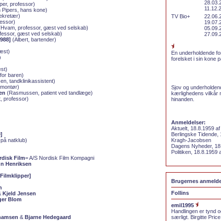
28.03.
per, professor)
11.12.
h Pipers, hans kone)
ekretær)
TV Bio+
22.06.
fessor)
19.07.
Hvam, professor, gæst ved selskab)
05.09.
essor, gæst ved selskab)
27.09.
988]
(Albert, bartender)
æst)
En underholdende for
)
forelsket i sin kone p
)
st)
for baren)
n, tandklinikassistent)
montør)
Sjov og underholdend
en
(Rasmussen, patient ved tandlæge)
kærlighedens vilkår 
, professor)
hinanden.
Anmeldelser:
Aktuelt, 18.8.1959 a
]
Berlingske Tidende,
på natklub)
Kragh-Jacobsen
Dagens Nyheder, 18
Politiken, 18.8.1959
rdisk Film
= A/S Nordisk Film Kompagni
nn Henriksen
Filmklipper]
Brugernes anmelde
n
h
Follins
&
Kjeld Jensen
ger Blom
emil1995
Handlingen er tynd 
hamsen
&
Bjarne Hedegaard
særligt. Birgitte Price