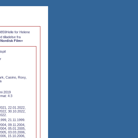
 tilladelse fra
 Nordisk Film+
spil
r
ark, Casino, Roxy,
a
uni 2019
mat: 4:3
2021, 22.01.2022,
2022, 30.10.2022,
2022.
1999, 21.11.1999.
2004, 09.11.2004,
2004, 05.01.2005,
2005, 03.03.2006,
2006, 15.10.2006,