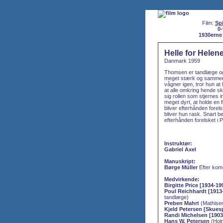
Film:
Spi
0-
1930erne
Helle for Helen
Danmark 1959
Thomsen er tandlæge og
meget stærk og sammen 
vågner igen, tror hun a
at alle omkring hende sk
sig rollen som stjernes 
meget dyrt, at holde en 
bliver efterhånden forels
bliver hun rask. Snart b
efterhånden forelsket i P
Instruktør:
Gabriel Axel
Manuskript:
Børge Müller
Efter kome
Medvirkende:
Birgitte Price [1934-19
Poul Reichhardt [1913
tandlæge)
Preben Mahrt
(Mathisen 
Kjeld Petersen [Skuesp
Randi Michelsen [1903
Hans W. Petersen
(Holm