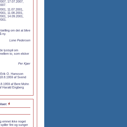
2007, 17.07.2007,
2007.
2001, 11.07.2001,
2001, 11.08.2001,
2001, 14.09.2001,
2001.
tælling om det at blive
å ny.
Lone Pedersen
e lystspil om
mellem to, som elsker
Per Kjær
f Erik O. Hansson
 18.8.1959 af Svend
.8.1959 af Bent Mohn
 af Harald Engberg
lser:
og emnet ikke noget
 spiller fint og sunger