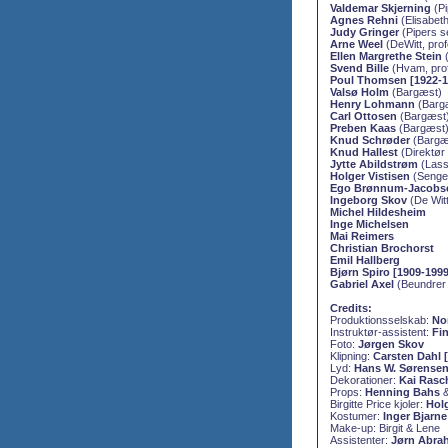
Valdemar Skjerning
(Pi
Agnes Rehni
(Elisabet
Judy Gringer
(Pipers s
Arne Weel
(DeWitt, pro
Ellen Margrethe Stein
(
Svend Bille
(Hvam, prof
Poul Thomsen [1922-1
Valsø Holm
(Bargæst)
Henry Lohmann
(Barg
Carl Ottosen
(Bargæst
Preben Kaas
(Bargæst
Knud Schrøder
(Bargæ
Knud Hallest
(Direktør 
Jytte Abildstrøm
(Lasse
Holger Vistisen
(Senge
Ego Brønnum-Jacobs
Ingeborg Skov
(De Witt
Michel Hildesheim
Inge Michelsen
Mai Reimers
Christian Brochorst
Emil Hallberg
Bjørn Spiro [1909-1999
Gabriel Axel
(Beundrer 
Credits:
Produktionsselskab:
No
Instruktør-assistent:
Fi
Foto:
Jørgen Skov
Klipning:
Carsten Dahl [
Lyd:
Hans W. Sørense
Dekorationer:
Kai Rasc
Props:
Henning Bahs
Birgitte Price kjoler:
Hol
Kostumer:
Inger Bjarne
Make-up: Birgit & Lene
Assistenter:
Jørn Abra