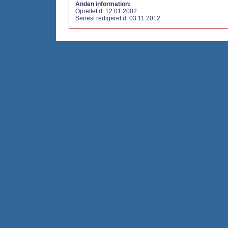
Anden information:
Oprettet d. 12.01.2002
Senest redigeret d. 03.11.2012