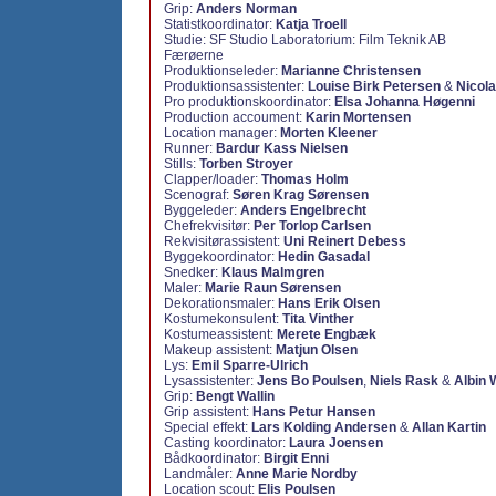
Grip:
Anders Norman
Statistkoordinator:
Katja Troell
Studie: SF Studio Laboratorium: Film Teknik AB
Færøerne
Produktionseleder:
Marianne Christensen
Produktionsassistenter:
Louise Birk Petersen
&
Nicola
Pro produktionskoordinator:
Elsa Johanna Høgenni
Production accoument:
Karin Mortensen
Location manager:
Morten Kleener
Runner:
Bardur Kass Nielsen
Stills:
Torben Stroyer
Clapper/loader:
Thomas Holm
Scenograf:
Søren Krag Sørensen
Byggeleder:
Anders Engelbrecht
Chefrekvisitør:
Per Torlop Carlsen
Rekvisitørassistent:
Uni Reinert Debess
Byggekoordinator:
Hedin Gasadal
Snedker:
Klaus Malmgren
Maler:
Marie Raun Sørensen
Dekorationsmaler:
Hans Erik Olsen
Kostumekonsulent:
Tita Vinther
Kostumeassistent:
Merete Engbæk
Makeup assistent:
Matjun Olsen
Lys:
Emil Sparre-Ulrich
Lysassistenter:
Jens Bo Poulsen
,
Niels Rask
&
Albin
Grip:
Bengt Wallin
Grip assistent:
Hans Petur Hansen
Special effekt:
Lars Kolding Andersen
&
Allan Kartin
Casting koordinator:
Laura Joensen
Bådkoordinator:
Birgit Enni
Landmåler:
Anne Marie Nordby
Location scout:
Elis Poulsen