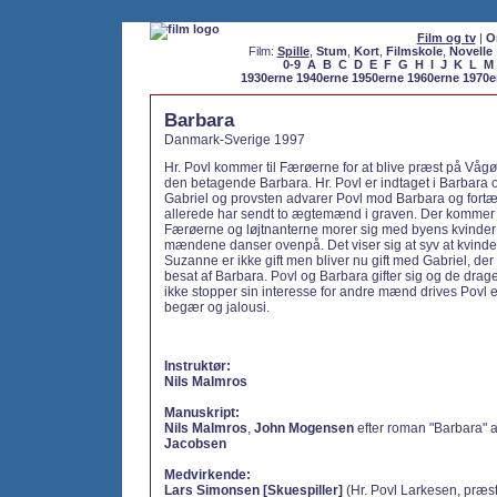
Film og tv
|
O
Film:
Spille
,
Stum
,
Kort
,
Filmskole
,
Novelle
0-9
A
B
C
D
E
F
G
H
I
J
K
L
M
1930erne
1940erne
1950erne
1960erne
1970e
Barbara
Danmark-Sverige 1997
Hr. Povl kommer til Færøerne for at blive præst på Våg
den betagende Barbara. Hr. Povl er indtaget i Barbara o
Gabriel og provsten advarer Povl mod Barbara og fortæ
allerede har sendt to ægtemænd i graven. Der kommer f
Færøerne og løjtnanterne morer sig med byens kvinder
mændene danser ovenpå. Det viser sig at syv at kvinder
Suzanne er ikke gift men bliver nu gift med Gabriel, der 
besat af Barbara. Povl og Barbara gifter sig og de drag
ikke stopper sin interesse for andre mænd drives Povl e
begær og jalousi.
Instruktør:
Nils Malmros
Manuskript:
Nils Malmros
,
John Mogensen
efter roman "Barbara" 
Jacobsen
Medvirkende:
Lars Simonsen [Skuespiller]
(Hr. Povl Larkesen, præst