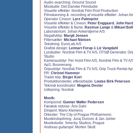
Audio searching: Ground Sound
Mixstudie: Det Danske Filmstudie
Visuelle effekter: Nordisk Film Post Production
Filmskanning & -recording af visuelle effekter: Johan A
Operator Cineon:
Lars Palmqvist
Visuelle effekter & Cineon:
Peter Enggaard
,
John Har
Visuelle effekter & flame:
Rasmus Lange
&
Mikael Bal
Laboratorium: Johan Ankerstjerne A/S
Negativklip:
Margit Jensen
Filtersætter:
Michael Nielsen
Tekstning: EuroLab A/S
Grafisk design:
Lennart Forup
&
Liz Vangdahl
Lysstudier: Nordisk Film & TV A/S, OTSØ Generator, Gr
Studio
Kameraudstyr: Per Holst Film A/S, Nordisk Film & TV A
ApS, Boomerang
Gripudstyr: Nordisk Film & TV A/S, Grip Truck Rental A
PR:
Christel Hammer
Trailer klip:
Birger Kort
Produktionsleder, efterarbejde:
Louise Birk Petersen
Teknisk koordinator:
Mogens Dester
Udlejning: Nordisk
Musik:
Komponist:
Gunner Møller Pedersen
Færøisk nidvise: Árni Dahl
Dirigent: Mario Klemens
Orkester: The City of Prague Philharmonic
Musikindspilning: Juraj Durovic & Jan Juhler
Musikstudie: Smecky Studios, Prague
Andreas guitarspil: Morten Skott