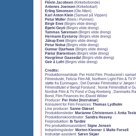
Flóvin Jacobsen
(Kirkebobonde)
Antenes Joensen
(Kirkebokarl)
Erling Simonsen
(Ole Atten)
Karl Anton Klein
(Samuel på Vippen)
Petur Müller
(Niels i Punnen)
Birgir Enni
(Birgirs vilde dreng)
Bjørki Geyti
(Birgirs vilde dreng)
Tummas Sørensen
(Birgirs vilde dreng)
Hermann Eysturoy
(Birgirs vilde dreng)
Jákup Enni
(Birgirs vilde dreng)
Petur Nolsø
(Birgirs vilde dreng)
Gunnar Djurhuus
(Birgirs vilde dreng)
Pætur Bætentsen
(Birgirs vilde dreng)
Havgrímur Gaasedal
(Birgirs vilde dreng)
Geir á Lofri
(Birgirs vilde dreng)
Credits:
Produktionsselskab: Per Holst Film. Produceret i sam
Filmindustri, Felicia Film AB, Northern Light Film & TV
støtte fra Eurimages ; Det Danske Filminstitut v/ Jørge
Filminstitutet v/ Bengt Forslund ; Norsk Filminstitutt v/
Nordisk Film & TV Fond v/ Dag Alveberg ; Danmarks Ra
Bond, Film Finances Inc./David Wilder
Producer:
Per Holst [Instruktør]
Konsulent for Film Finances:
Thomas Lydholm
Line producer:
Sanne Glæsel
Produktionsleder:
Marianne Christensen
&
Anita Tesl
Produktionskoordinator:
Sandra Heavey
Forproduktion:
Ib Tardini
Pro produktionsassistent:
Signe Jensen
Indspilningsleder:
Morten Kleener
&
Malte Forsell
Instruktør-assistent:
Søren Skjær