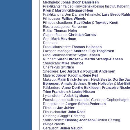
Medhjælp:
Jonas Bloch Danielsen
Praktikanter fra det Filmvidenskabelige Institut, Københ
Kron
&
Martin Kildegaard Hem
Praktikant fra Den Danske Filmskole:
Lars Bredo Rah
Filmbusser:
Willies Wheels
Filmbus chauffører:
Ravi Dube
&
Townley Knott
Ekstra optagelser Færøerne
B-foto:
Thomas Holm
Clapper/loader:
Christian Garnov
Grip:
Mark Mavrinac
Danmark
Produktionsleder:
Thomas Heinesen
Location manager:
Andreas Fugl Thøgersen
Produktionsassistent:
Signe Jensen
Runner:
Søren Ottosen
&
Martin Strange-Hansen
Steadicam:
Mike Tiverios
Chefrekvisitør:
Nico
Snedkere:
Leo Jørgart
&
Poul Erik Andersen
Malere:
Jørgen Krogh
&
René Pejl
Makeup:
Malin Birch-Jensen
,
Heidi Siestø
,
Dorthe Ja
Børgesen
,
Amalie Zethner
,
Grete Holleufer
&
Mai-Bri
Påklædere:
Anne-Dorthe Eskildsen
,
Francoise Nicole
Trine Frandsen
&
Louize Nissen
Lysassistent:
Aslak Lytthans
Fransk dansemusikensamble: Concerto Cophenhagen
Dansetræner:
Jørgen Schou-Pedersen
Filmbus:
Jan Juhler
Filbus chauffør:
John Rost
Catering: Guggi's Catering
Statist caster:
Elinborg Joensen
& United Casting
Øvrige credits
Gerausch:
Julien Naudin