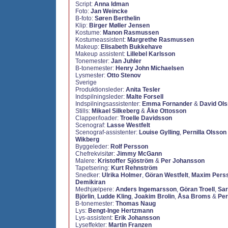
Script:
Anna Idman
Foto:
Jan Weincke
B-foto:
Søren Berthelin
Klip:
Birger Møller Jensen
Kostume:
Manon Rasmussen
Kostumeassistent:
Margrethe Rasmussen
Makeup:
Elisabeth Bukkehave
Makeup assistent:
Lillebel Karlsson
Tonemester:
Jan Juhler
B-tonemester:
Henry John Michaelsen
Lysmester:
Otto Stenov
Sverige
Produktionsleder:
Anita Tesler
Indspilningsleder:
Malte Forsell
Indspilningsassistenter:
Emma Fornander
&
David Ol
Stills:
Mikael Silkeberg
&
Åke Ottosson
Clapper/loader:
Troelle Davidsson
Scenograf:
Lasse Westfelt
Scenograf-assistenter:
Louise Gylling
,
Pernilla Olsson
Wikberg
Byggeleder:
Rolf Persson
Chefrekvisitør:
Jimmy McGann
Malere:
Kristoffer Sjöström
&
Per Johansson
Tapetsering:
Kurt Rehnström
Snedker:
Ulrika Holmer
,
Göran Westfelt
,
Maxim Pers
Demikiran
Medhjælpere:
Anders Ingemarsson
,
Göran Troell
,
Sar
Björlin
,
Ludde Kling
,
Joakim Brolin
,
Åsa Broms
&
Per
B-tonemester:
Thomas Naug
Lys:
Bengt-Inge Hertzmann
Lys-assistent:
Erik Johansson
Lyseffekter:
Martin Franzen