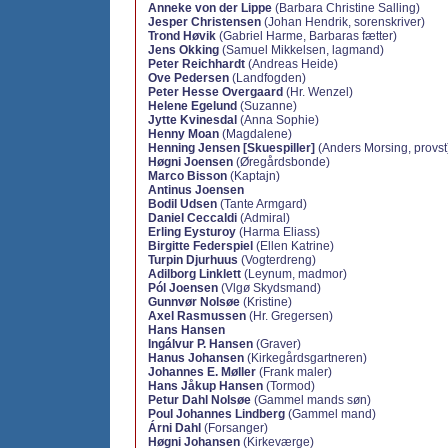
Anneke von der Lippe
(Barbara Christine Salling)
Jesper Christensen
(Johan Hendrik, sorenskriver)
Trond Høvik
(Gabriel Harme, Barbaras fætter)
Jens Okking
(Samuel Mikkelsen, lagmand)
Peter Reichhardt
(Andreas Heide)
Ove Pedersen
(Landfogden)
Peter Hesse Overgaard
(Hr. Wenzel)
Helene Egelund
(Suzanne)
Jytte Kvinesdal
(Anna Sophie)
Henny Moan
(Magdalene)
Henning Jensen [Skuespiller]
(Anders Morsing, provst
Høgni Joensen
(Øregårdsbonde)
Marco Bisson
(Kaptajn)
Antinus Joensen
Bodil Udsen
(Tante Armgard)
Daniel Ceccaldi
(Admiral)
Erling Eysturoy
(Harma Eliass)
Birgitte Federspiel
(Ellen Katrine)
Turpin Djurhuus
(Vogterdreng)
Adilborg Linklett
(Leynum, madmor)
Pól Joensen
(Vlgø Skydsmand)
Gunnvør Nolsøe
(Kristine)
Axel Rasmussen
(Hr. Gregersen)
Hans Hansen
Ingálvur P. Hansen
(Graver)
Hanus Johansen
(Kirkegårdsgartneren)
Johannes E. Møller
(Frank maler)
Hans Jåkup Hansen
(Tormod)
Petur Dahl Nolsøe
(Gammel mands søn)
Poul Johannes Lindberg
(Gammel mand)
Árni Dahl
(Forsanger)
Høgni Johansen
(Kirkeværge)