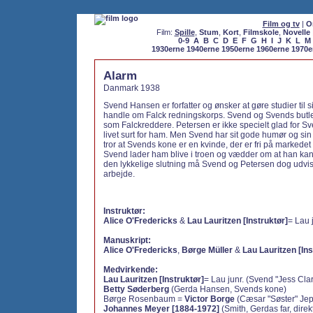
Film og tv
|
O
Film:
Spille
,
Stum
,
Kort
,
Filmskole
,
Novelle
0-9
A
B
C
D
E
F
G
H
I
J
K
L
M
1930erne
1940erne
1950erne
1960erne
1970e
Alarm
Danmark 1938
Svend Hansen er forfatter og ønsker at gøre studier til 
handle om Falck redningskorps. Svend og Svends butler
som Falckreddere. Petersen er ikke specielt glad for Sv
livet surt for ham. Men Svend har sit gode humør og sin
tror at Svends kone er en kvinde, der er fri på markedet 
Svend lader ham blive i troen og vædder om at han kan f
den lykkelige slutning må Svend og Petersen dog udvi
arbejde.
Instruktør:
Alice O'Fredericks
&
Lau Lauritzen [Instruktør]
= Lau 
Manuskript:
Alice O'Fredericks
,
Børge Müller
&
Lau Lauritzen [Ins
Medvirkende:
Lau Lauritzen [Instruktør]
= Lau junr. (Svend "Jess Clar
Betty Søderberg
(Gerda Hansen, Svends kone)
Børge Rosenbaum =
Victor Borge
(Cæsar "Søster" Jep
Johannes Meyer [1884-1972]
(Smith, Gerdas far, direk