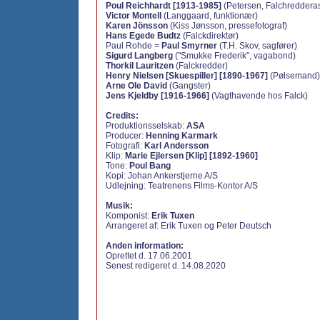
Poul Reichhardt [1913-1985]
(Petersen, Falchredderas
Victor Montell
(Langgaard, funktionær)
Karen Jönsson
(Kiss Jønsson, pressefotograf)
Hans Egede Budtz
(Falckdirektør)
Paul Rohde =
Paul Smyrner
(T.H. Skov, sagfører)
Sigurd Langberg
("Smukke Frederik", vagabond)
Thorkil Lauritzen
(Falckredder)
Henry Nielsen [Skuespiller] [1890-1967]
(Pølsemand)
Arne Ole David
(Gangster)
Jens Kjeldby [1916-1966]
(Vagthavende hos Falck)
Credits:
Produktionsselskab:
ASA
Producer:
Henning Karmark
Fotografi:
Karl Andersson
Klip:
Marie Ejlersen [Klip] [1892-1960]
Tone:
Poul Bang
Kopi: Johan Ankerstjerne A/S
Udlejning: Teatrenens Films-Kontor A/S
Musik:
Komponist:
Erik Tuxen
Arrangeret af:
Erik Tuxen og Peter Deutsch
Anden information:
Oprettet d. 17.06.2001
Senest redigeret d. 14.08.2020