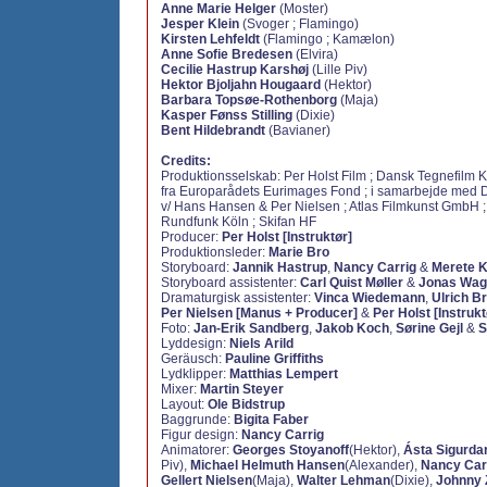
Anne Marie Helger
(Moster)
Jesper Klein
(Svoger ; Flamingo)
Kirsten Lehfeldt
(Flamingo ; Kamælon)
Anne Sofie Bredesen
(Elvira)
Cecilie Hastrup Karshøj
(Lille Piv)
Hektor Bjoljahn Hougaard
(Hektor)
Barbara Topsøe-Rothenborg
(Maja)
Kasper Fønss Stilling
(Dixie)
Bent Hildebrandt
(Bavianer)
Credits:
Produktionsselskab: Per Holst Film ; Dansk Tegnefilm 
fra Europarådets Eurimages Fond ; i samarbejde med D
v/ Hans Hansen & Per Nielsen ; Atlas Filmkunst GmbH 
Rundfunk Köln ; Skifan HF
Producer:
Per Holst [Instruktør]
Produktionsleder:
Marie Bro
Storyboard:
Jannik Hastrup
,
Nancy Carrig
&
Merete Ki
Storyboard assistenter:
Carl Quist Møller
&
Jonas Wag
Dramaturgisk assistenter:
Vinca Wiedemann
,
Ulrich B
Per Nielsen [Manus + Producer]
&
Per Holst [Instrukt
Foto:
Jan-Erik Sandberg
,
Jakob Koch
,
Sørine Gejl
&
S
Lyddesign:
Niels Arild
Geräusch:
Pauline Griffiths
Lydklipper:
Matthias Lempert
Mixer:
Martin Steyer
Layout:
Ole Bidstrup
Baggrunde:
Bigita Faber
Figur design:
Nancy Carrig
Animatorer:
Georges Stoyanoff
(Hektor),
Ásta Sigurdar
Piv),
Michael Helmuth Hansen
(Alexander),
Nancy Car
Gellert Nielsen
(Maja),
Walter Lehman
(Dixie),
Johnny 