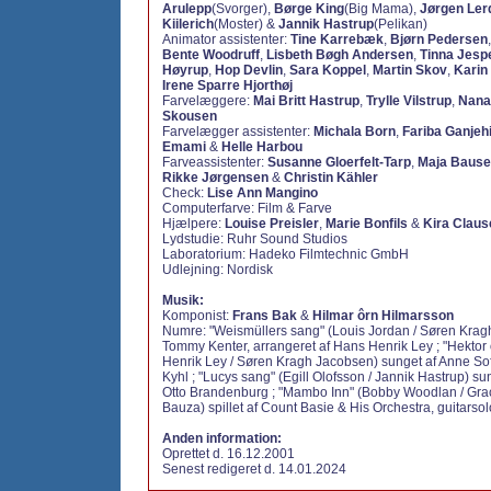
Arulepp
(Svorger),
Børge King
(Big Mama),
Jørgen Le
Kiilerich
(Moster) &
Jannik Hastrup
(Pelikan)
Animator assistenter:
Tine Karrebæk
,
Bjørn Pedersen
Bente Woodruff
,
Lisbeth Bøgh Andersen
,
Tinna Jesp
Høyrup
,
Hop Devlin
,
Sara Koppel
,
Martin Skov
,
Karin 
Irene Sparre Hjorthøj
Farvelæggere:
Mai Britt Hastrup
,
Trylle Vilstrup
,
Nana
Skousen
Farvelægger assistenter:
Michala Born
,
Fariba Ganjeh
Emami
&
Helle Harbou
Farveassistenter:
Susanne Gloerfelt-Tarp
,
Maja Bause
Rikke Jørgensen
&
Christin Kähler
Check:
Lise Ann Mangino
Computerfarve: Film & Farve
Hjælpere:
Louise Preisler
,
Marie Bonfils
&
Kira Claus
Lydstudie: Ruhr Sound Studios
Laboratorium: Hadeko Filmtechnic GmbH
Udlejning: Nordisk
Musik:
Komponist:
Frans Bak
&
Hilmar ôrn Hilmarsson
Numre: "Weismüllers sang" (Louis Jordan / Søren Krag
Tommy Kenter, arrangeret af Hans Henrik Ley ; "Hektor
Henrik Ley / Søren Kragh Jacobsen) sunget af Anne So
Kyhl ; "Lucys sang" (Egill Olofsson / Jannik Hastrup) su
Otto Brandenburg ; "Mambo Inn" (Bobby Woodlan / Gr
Bauza) spillet af Count Basie & His Orchestra, guitarsol
Anden information:
Oprettet d. 16.12.2001
Senest redigeret d. 14.01.2024