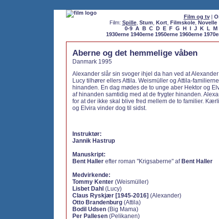
Film og tv
|
O
Film:
Spille
,
Stum
,
Kort
,
Filmskole
,
Novelle
0-9
A
B
C
D
E
F
G
H
I
J
K
L
M
1930erne
1940erne
1950erne
1960erne
1970e
Aberne og det hemmelige våben
Danmark 1995
Alexander slår sin svoger ihjel da han ved at Alexander
Lucy tilhører ellers Attila. Weismüller og Attila-familierne
hinanden. En dag mødes de to unge aber Hektor og Elvi
af hinanden samtidig med at de frygter hinanden. Alex
for at der ikke skal blive fred mellem de to familier. K
og Elvira vinder dog til sidst.
Instruktør:
Jannik Hastrup
Manuskript:
Bent Haller
efter roman "Krigsaberne" af
Bent Haller
Medvirkende:
Tommy Kenter
(Weismüller)
Lisbet Dahl
(Lucy)
Claus Ryskjær [1945-2016]
(Alexander)
Otto Brandenburg
(Attila)
Bodil Udsen
(Big Mama)
Per Pallesen
(Pelikanen)