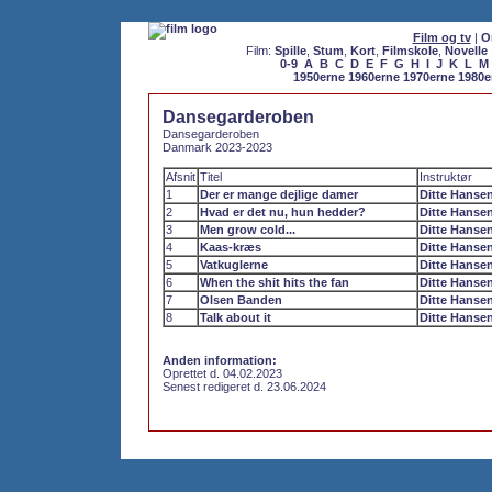
Film og tv
|
O
Film:
Spille
,
Stum
,
Kort
,
Filmskole
,
Novelle
0-9
A
B
C
D
E
F
G
H
I
J
K
L
M
1950erne
1960erne
1970erne
1980e
Dansegarderoben
Dansegarderoben
Danmark 2023-2023
Afsnit
Titel
Instruktør
1
Der er mange dejlige damer
Ditte Hanse
2
Hvad er det nu, hun hedder?
Ditte Hanse
3
Men grow cold...
Ditte Hanse
4
Kaas-kræs
Ditte Hanse
5
Vatkuglerne
Ditte Hanse
6
When the shit hits the fan
Ditte Hanse
7
Olsen Banden
Ditte Hanse
8
Talk about it
Ditte Hanse
Anden information:
Oprettet d. 04.02.2023
Senest redigeret d. 23.06.2024