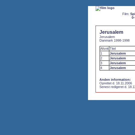
Film:
Spi
0-
Jerusalem
Jerusalem
Danmark 1998-1998
Afsnit
Titel
1
Jerusalem
2
Jerusalem
3
Jerusalem
4
Jerusalem
Anden information:
Oprettet d. 18.11.2006
Senest redigeret d. 18.