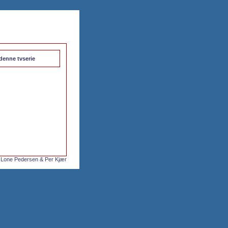
 denne tvserie
 Lone Pedersen & Per Kjær