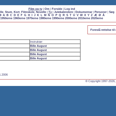
Film og tv
|
Om
|
Forside
|
Log ind
lle
,
Stum
,
Kort
,
Filmskole
,
Novelle
|
Tv
|
Julekalendere
|
Dokumentar
|
Personer
|
Søg
9
A
B
C
D
E
F
G
H
I
J
K
L
M
N
O
P
Q
R
S
T
U
V
W
X
Y
Z
Æ
Ø
Å
1950erne
1960erne
1970erne
1980erne
1990erne
2000erne
2010erne
2020erne
Foreslå rettelse til
Instruktør
Bille August
Bille August
Bille August
Bille August
11.2006
©
Copyright 1997-2026,