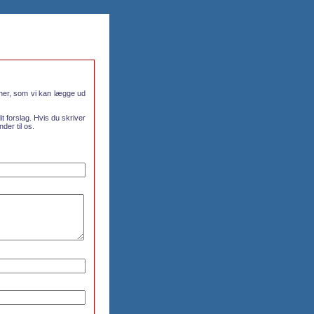
oner, som vi kan lægge ud
it forslag. Hvis du skriver
der til os.