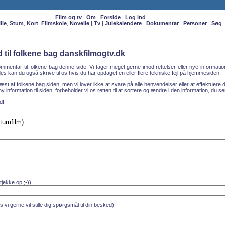
Film og tv
|
Om
|
Forside
|
Log ind
lle
,
Stum
,
Kort
,
Filmskole
,
Novelle
|
Tv
|
Julekalendere
|
Dokumentar
|
Personer
|
Søg
til folkene bag danskfilmogtv.dk
mmentar til folkene bag denne side. Vi tager meget gerne imod rettelser eller nye informati
s kan du også skrive til os hvis du har opdaget en eller flere tekniske fejl på hjemmesiden.
æst af folkene bag siden, men vi lover ikke at svare på alle henvendelser eller at effektuere d
 ny information til siden, forbeholder vi os retten til at sortere og ændre i den information, du sen
d!
 tjekke op ;-))
s vi gerne vil stille dig spørgsmål til din besked)