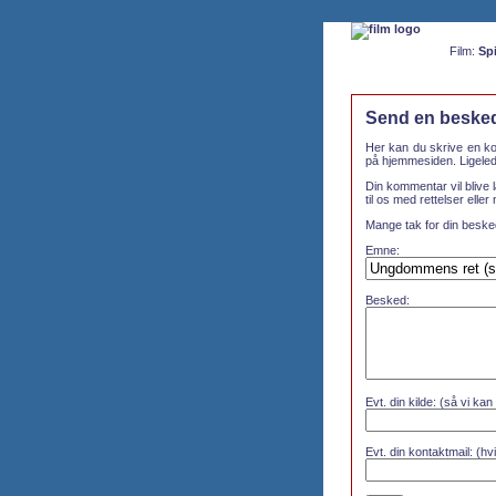
Film:
Spi
Send en besked 
Her kan du skrive en ko
på hjemmesiden. Ligelede
Din kommentar vil blive l
til os med rettelser eller
Mange tak for din beske
Emne:
Besked:
Evt. din kilde: (så vi kan
Evt. din kontaktmail: (hvi