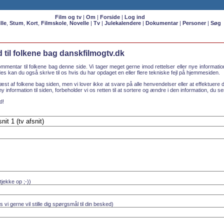
Film og tv
|
Om
|
Forside
|
Log ind
lle
,
Stum
,
Kort
,
Filmskole
,
Novelle
|
Tv
|
Julekalendere
|
Dokumentar
|
Personer
|
Søg
til folkene bag danskfilmogtv.dk
mmentar til folkene bag denne side. Vi tager meget gerne imod rettelser eller nye informati
s kan du også skrive til os hvis du har opdaget en eller flere tekniske fejl på hjemmesiden.
æst af folkene bag siden, men vi lover ikke at svare på alle henvendelser eller at effektuere d
 ny information til siden, forbeholder vi os retten til at sortere og ændre i den information, du sen
d!
 tjekke op ;-))
s vi gerne vil stille dig spørgsmål til din besked)