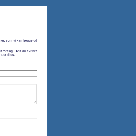
oner, som vi kan lægge ud
it forslag. Hvis du skriver
der til os.