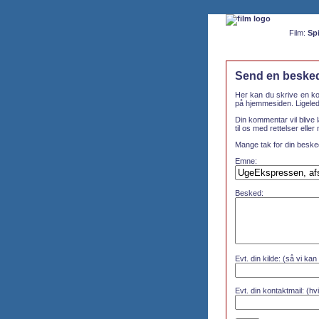
Film:
Spi
Send en besked 
Her kan du skrive en ko
på hjemmesiden. Ligelede
Din kommentar vil blive l
til os med rettelser eller
Mange tak for din beske
Emne:
Besked:
Evt. din kilde: (så vi kan
Evt. din kontaktmail: (hvi