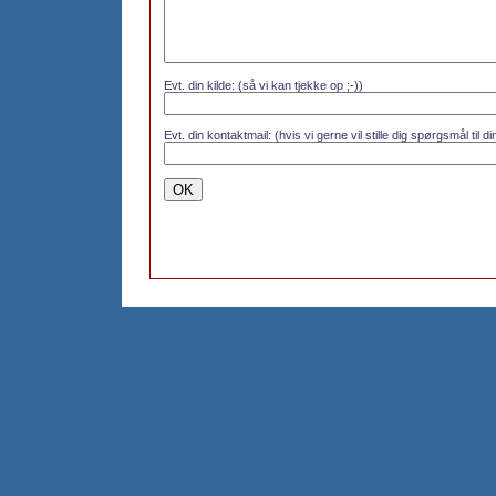
Evt. din kilde: (så vi kan tjekke op ;-))
Evt. din kontaktmail: (hvis vi gerne vil stille dig spørgsmål til 