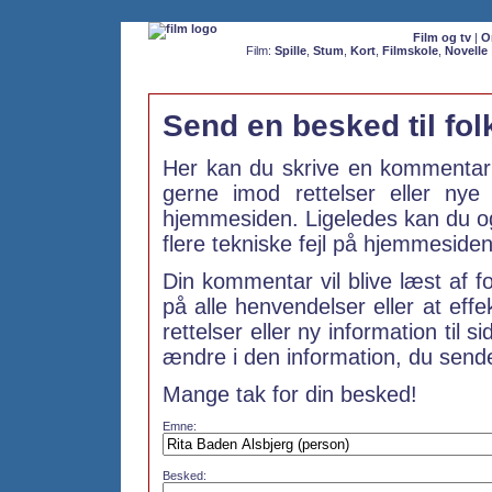
Film og tv
|
O
Film:
Spille
,
Stum
,
Kort
,
Filmskole
,
Novelle
Send en besked til fo
Her kan du skrive en kommentar 
gerne imod rettelser eller ny
hjemmesiden. Ligeledes kan du ogs
flere tekniske fejl på hjemmesiden
Din kommentar vil blive læst af f
på alle henvendelser eller at effe
rettelser eller ny information til s
ændre i den information, du sender
Mange tak for din besked!
Emne:
Besked: