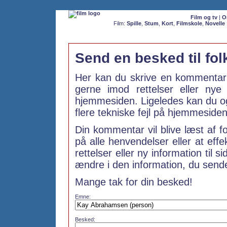
Film og tv
|
O
Film:
Spille
,
Stum
,
Kort
,
Filmskole
,
Novelle
Send en besked til fo
Her kan du skrive en kommentar 
gerne imod rettelser eller ny
hjemmesiden. Ligeledes kan du ogs
flere tekniske fejl på hjemmesiden
Din kommentar vil blive læst af f
på alle henvendelser eller at effe
rettelser eller ny information til s
ændre i den information, du sender
Mange tak for din besked!
Emne:
Besked: