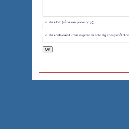
Evt. din kilde: (så vi kan tjekke op ;-))
Evt. din kontaktmail: (hvis vi gerne vil stille dig spørgsmål til 