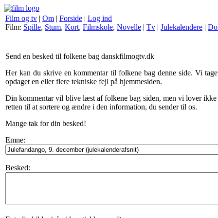
Film og tv
|
Om
|
Forside
|
Log ind
Film:
Spille
,
Stum
,
Kort
,
Filmskole
,
Novelle
|
Tv
|
Julekalendere
|
Do
Send en besked til folkene bag danskfilmogtv.dk
Her kan du skrive en kommentar til folkene bag denne side. Vi tager
opdaget en eller flere tekniske fejl på hjemmesiden.
Din kommentar vil blive læst af folkene bag siden, men vi lover ikke at 
retten til at sortere og ændre i den information, du sender til os.
Mange tak for din besked!
Emne:
Besked: