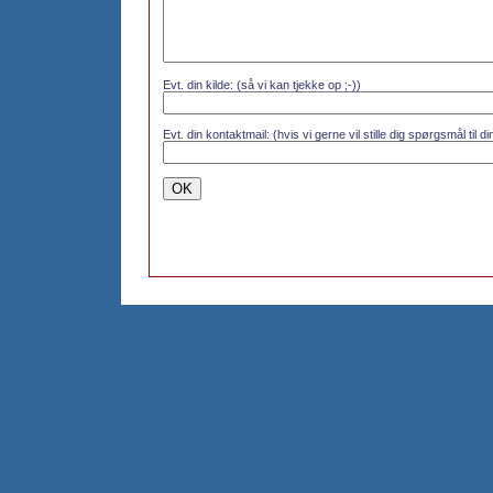
Evt. din kilde: (så vi kan tjekke op ;-))
Evt. din kontaktmail: (hvis vi gerne vil stille dig spørgsmål til 