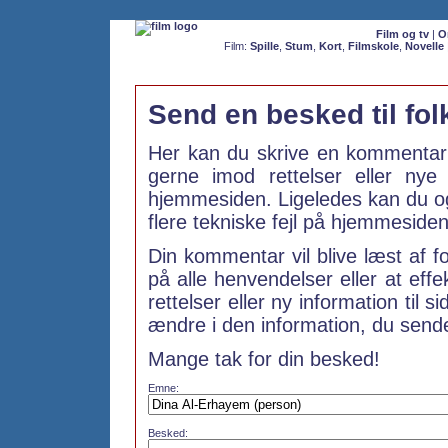
Film og tv
|
O
Film:
Spille
,
Stum
,
Kort
,
Filmskole
,
Novelle
Send en besked til fo
Her kan du skrive en kommentar 
gerne imod rettelser eller ny
hjemmesiden. Ligeledes kan du ogs
flere tekniske fejl på hjemmesiden
Din kommentar vil blive læst af f
på alle henvendelser eller at effe
rettelser eller ny information til s
ændre i den information, du sender
Mange tak for din besked!
Emne:
Besked: