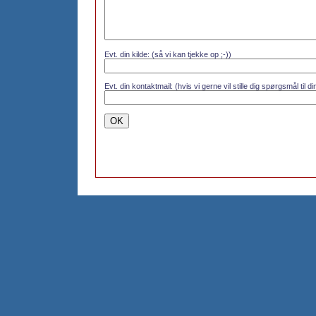
Evt. din kilde: (så vi kan tjekke op ;-))
Evt. din kontaktmail: (hvis vi gerne vil stille dig spørgsmål til 