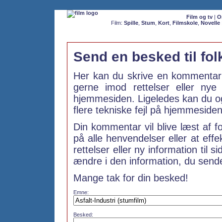
Film og tv
|
O
Film:
Spille
,
Stum
,
Kort
,
Filmskole
,
Novelle
Send en besked til fo
Her kan du skrive en kommentar 
gerne imod rettelser eller ny
hjemmesiden. Ligeledes kan du ogs
flere tekniske fejl på hjemmesiden
Din kommentar vil blive læst af f
på alle henvendelser eller at effe
rettelser eller ny information til s
ændre i den information, du sender
Mange tak for din besked!
Emne:
Besked: