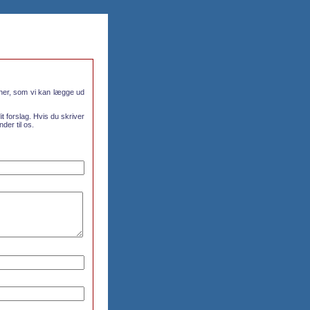
oner, som vi kan lægge ud
it forslag. Hvis du skriver
der til os.