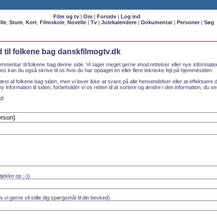
Film og tv
|
Om
|
Forside
|
Log ind
lle
,
Stum
,
Kort
,
Filmskole
,
Novelle
|
Tv
|
Julekalendere
|
Dokumentar
|
Personer
|
Søg
til folkene bag danskfilmogtv.dk
mmentar til folkene bag denne side. Vi tager meget gerne imod rettelser eller nye informati
s kan du også skrive til os hvis du har opdaget en eller flere tekniske fejl på hjemmesiden.
æst af folkene bag siden, men vi lover ikke at svare på alle henvendelser eller at effektuere d
 ny information til siden, forbeholder vi os retten til at sortere og ændre i den information, du sen
d!
 tjekke op ;-))
s vi gerne vil stille dig spørgsmål til din besked)