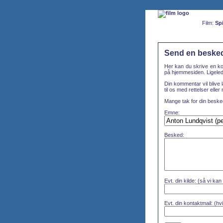
Film:
Spi
Send en besked 
Her kan du skrive en ko
på hjemmesiden. Ligelede
Din kommentar vil blive l
til os med rettelser eller
Mange tak for din beske
Emne:
Besked:
Evt. din kilde: (så vi kan
Evt. din kontaktmail: (hvi